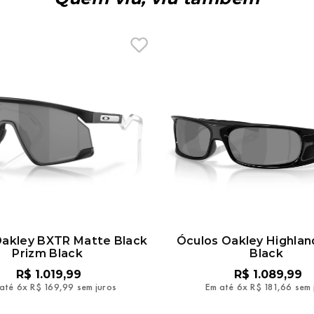
Oakley BXTR Matte Black
Óculos Oakley Highlan
Prizm Black
Black
R$
1
.
019
,
99
R$
1
.
089
,
99
até
6
x
R$
169
,
99
sem juros
Em até
6
x
R$
181
,
66
sem 