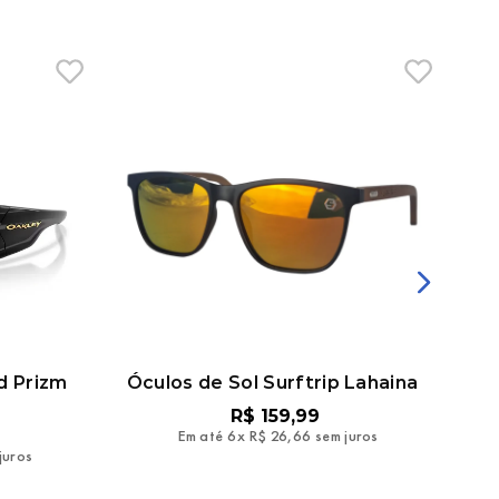
d Prizm
Óculos de Sol Surftrip Lahaina
Ócu
R$
159
,
99
Em até
6
x
R$
26
,
66
sem juros
juros