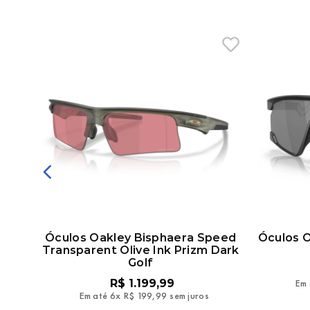
osco
Óculos Oakley Bisphaera Speed
Óculos 
Transparent Olive Ink Prizm Dark
Golf
R$
1
.
199
,
99
Em 
Em até
6
x
R$
199
,
99
sem juros