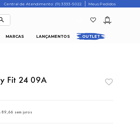
Central de Atendimento: (11) 3333-5022
Meus Pedidos
MARCAS
LANÇAMENTOS
OUTLET
y Fit 24 09A
$
89
,
66
sem juros