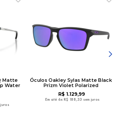
Q Matte
Óculos Oakley Sylas Matte Black
Ó
ep Water
Prizm Violet Polarized
R$
1
.
129
,
99
Em até
6
x
R$
188
,
33
sem juros
 juros