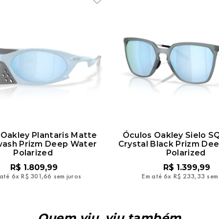
Oakley Plantaris Matte
Óculos Oakley Sielo S
ash Prizm Deep Water
Crystal Black Prizm De
Polarized
Polarized
R$
1
.
809
,
99
R$
1
.
399
,
99
até
6
x
R$
301
,
66
sem juros
Em até
6
x
R$
233
,
33
sem
Quem viu, viu também