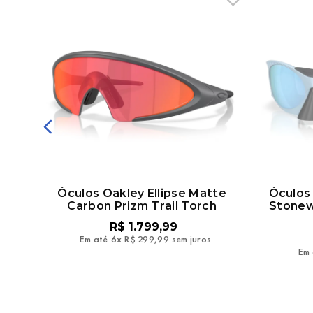
on
Óculos Oakley Ellipse Matte
Óculos 
Carbon Prizm Trail Torch
Stonew
R$
1
.
799
,
99
Em até
6
x
R$
299
,
99
sem juros
Em 