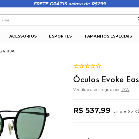
FRETE GRÁTIS acima de R$299
isar
ACESSÓRIOS
ESPORTES
TAMANHOS ESPECIAIS
 24 09A
☆
☆
☆
☆
☆
Óculos Evoke Eas
Vendido e entregue por
KYW
R$
537
,
99
Em até
6
x
R