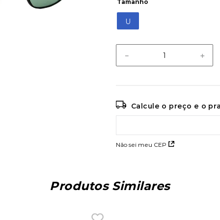
Tamanho
U
－
＋
Calcule o preço e o p
Não sei meu CEP
Produtos Similares