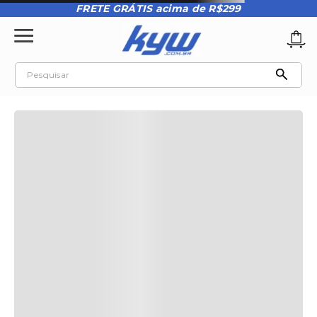
FRETE GRÁTIS acima de R$299
Pesquisar
TERMOS MAIS BUSCADOS
1
º
tênis oakley
2
º
oakley
3
º
teeth bomber 3
4
º
boné
5
º
kenner
6
º
tenis
7
º
vans
8
º
regata