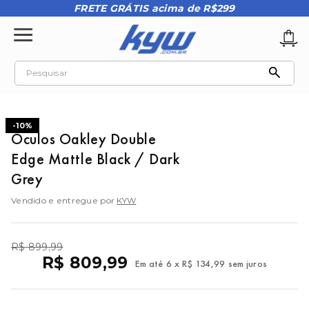
FRETE GRÁTIS acima de R$299
Pesquisar
TERMOS MAIS BUSCADOS
1
º
tênis oakley
-
10%
Óculos Oakley Double
2
º
oakley
Edge Mattle Black / Dark
3
º
teeth bomber 3
Grey
4
º
boné
Vendido e entregue por
KYW
5
º
kenner
6
º
tenis
R$
899
,
99
R$
809
,
99
Em até
6
x
R$
134
,
99
sem juros
7
º
vans
8
º
regata