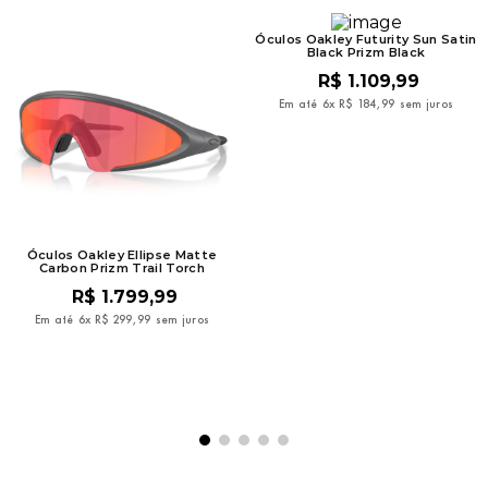
Óculos Oakley Futurity Sun Satin
Black Prizm Black
R$
1
.
109
,
99
Em até
6
x
R$
184
,
99
sem juros
Óculos Oakley Ellipse Matte
Carbon Prizm Trail Torch
R$
1
.
799
,
99
Em até
6
x
R$
299
,
99
sem juros