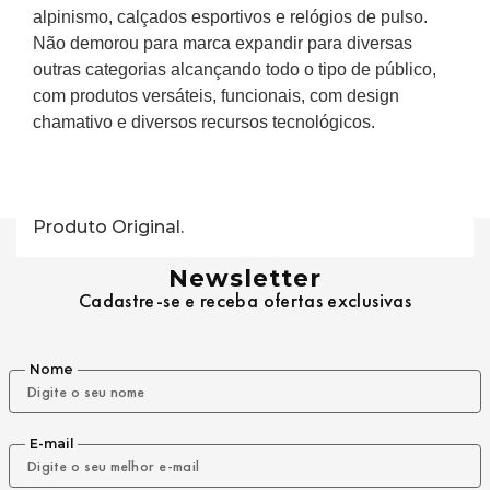
motocicletas com um design bastante inovador. Com 
esse mesmo espírito, Jim resolveu criar óculos de sol 
desenvolvidos para pilotos de carro de corrida e, com 
o passar do tempo, foi desenvolvendo mochilas para 
alpinismo, calçados esportivos e relógios de pulso. 
Não demorou para marca expandir para diversas 
outras categorias alcançando todo o tipo de público, 
com produtos versáteis, funcionais, com design 
chamativo e diversos recursos tecnológicos.
Produto Original.
Newsletter
Cadastre-se e receba ofertas exclusivas
Nome