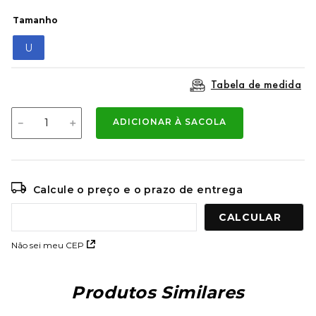
9
º
mochila oakley
Tamanho
10
º
kenner rakka
U
Tabela de medida
－
＋
ADICIONAR À SACOLA
Calcule o preço e o prazo de entrega
Não sei meu CEP
Produtos Similares