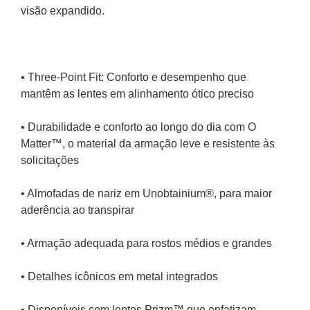
Autêntica escultura inspirada em ângulos cortantes, 
estes óculos duplamente caracterizados combinam 
estilo e performance, e seu visual seguro revela 
originalidade, enquanto proporciona um campo de 
visão expandido.
• Three-Point Fit: Conforto e desempenho que 
mantêm as lentes em alinhamento ótico preciso
• Durabilidade e conforto ao longo do dia com O 
Matter™, o material da armação leve e resistente às 
solicitações
• Almofadas de nariz em Unobtainium®, para maior 
aderência ao transpirar