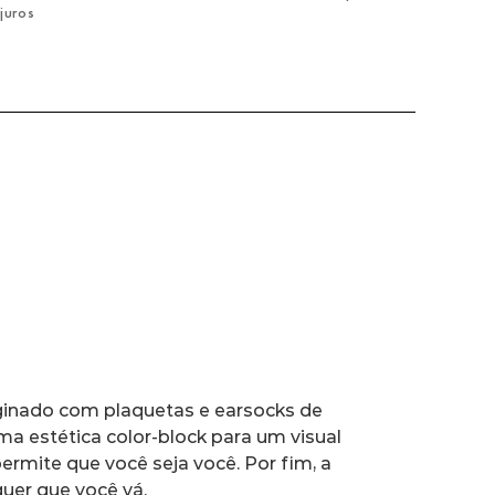
juros
ginado com plaquetas e earsocks de 
 estética color-block para um visual 
rmite que você seja você. Por fim, a 
uer que você vá.