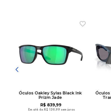
EVK
Óculos Oakley Sylas Black Ink
Óculos 
Prizm Jade
Tra
R$
839
,
99
Em até
6
x
R$
139
,
99
sem juros