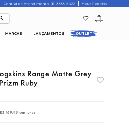
Central de Atendimento: (11) 3333-5022
Meus Pedidos
MARCAS
LANÇAMENTOS
OUTLET
rogskins Range Matte Grey
Prizm Ruby
R$
169
,
99
sem juros