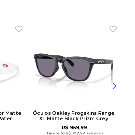
or Matte
Óculos Oakley Frogskins Range
Óc
Water
XL Matte Black Prizm Grey
R$
959
,
99
Em até
6
x
R$
159
,
99
sem juros