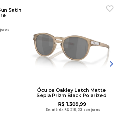
Sun Satin
Óculos Oakley Latch Matte
Ócu
ire
Sepia Prizm Black Polarized
R$
1
.
309
,
99
juros
Em até
6
x
R$
218
,
33
sem juros