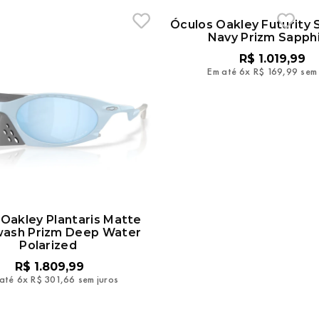
Oakley Plantaris Matte
Óculos Oakley Futurity 
ash Prizm Deep Water
Navy Prizm Sapph
Polarized
R$
1
.
019
,
99
R$
1
.
809
,
99
Em até
6
x
R$
169
,
99
sem 
até
6
x
R$
301
,
66
sem juros