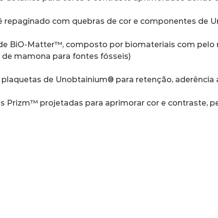
é repaginado com quebras de cor e componentes de 
e BiO-Matter™, composto por biomateriais com pelo 
o de mamona para fontes fósseis)
aquetas de Unobtainium® para retenção, aderência an
 Prizm™ projetadas para aprimorar cor e contraste, p