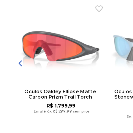
osco
Óculos Oakley Ellipse Matte
Óculos 
Carbon Prizm Trail Torch
Stonew
R$
1
.
799
,
99
Em até
6
x
R$
299
,
99
sem juros
Em 