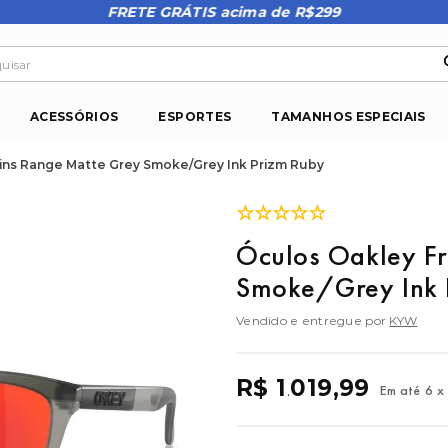
FRETE GRÁTIS acima de R$299
isar
ACESSÓRIOS
ESPORTES
TAMANHOS ESPECIAIS
ins Range Matte Grey Smoke/Grey Ink Prizm Ruby
☆
☆
☆
☆
☆
Óculos Oakley F
Smoke/Grey Ink 
Vendido e entregue por
KYW
R$
1
019
,
99
Em até
6
x
.