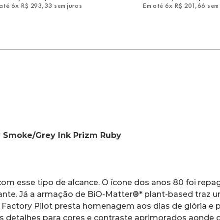
até
6
x
R$
293
,
33
sem juros
Em até
6
x
R$
201
,
66
sem 
y Smoke/Grey Ink Prizm Ruby
om esse tipo de alcance. O ícone dos anos 80 foi repa
te. Já a armação de BiO-Matter®* plant-based traz uma
Factory Pilot presta homenagem aos dias de glória e pe
s detalhes para cores e contraste aprimorados aonde q