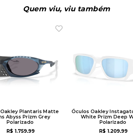
Quem viu, viu também
Oakley Plantaris Matte
Óculos Oakley Instagat
ns Abyss Prizm Grey
White Prizm Deep 
Polarizado
Polarizado
R$
1
.
759
,
99
R$
1
.
209
,
99