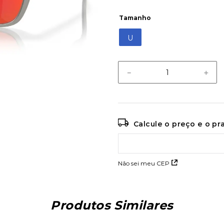
Tamanho
U
－
＋
Calcule o preço e o p
Não sei meu CEP
Produtos Similares