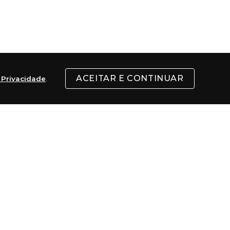
ACEITAR E CONTINUAR
e Privacidade
.
motocicletas com um design bastante 
rro de corrida e, com o passar do tempo, foi 
marca expandir para diversas outras 
ivo e diversos recursos tecnológicos.