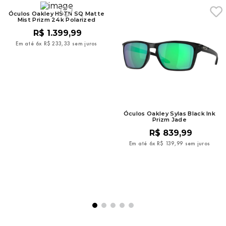
Óculos Oakley HSTN SQ Matte
Mist Prizm 24k Polarized
R$
1
.
399
,
99
Em até
6
x
R$
233
,
33
sem juros
Óculos Oakley Sylas Black Ink
Prizm Jade
R$
839
,
99
Em até
6
x
R$
139
,
99
sem juros