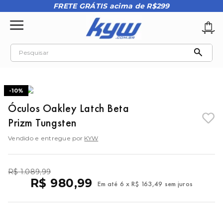
FRETE GRÁTIS acima de R$299
Pesquisar
TERMOS MAIS BUSCADOS
1
º
tênis oakley
-
10%
Óculos Oakley Latch Beta
2
º
oakley
Prizm Tungsten
3
º
teeth bomber 3
Vendido e entregue por
KYW
4
º
boné
5
º
kenner
R$
1
.
089
,
99
6
º
tenis
R$
980
,
99
Em até
6
x
R$
163
,
49
sem juros
7
º
vans
8
º
regata