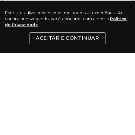
Este site utiliza cookies para melhorar sua experiência. Ao
ENVIAR
continuar navegando, você concorda com a nossa
Política
de Privacidade
.
ACEITAR E CONTINUAR
REDES SOCIAIS
INSTITUCIONAL
SUPORTE
CONTATO
FORMAS DE PAGAMENTO