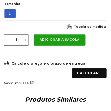
9
º
mochila oakley
Tamanho
10
º
kenner rakka
U
Tabela de medida
－
＋
ADICIONAR À SACOLA
Calcule o preço e o prazo de entrega
Não sei meu CEP
Produtos Similares