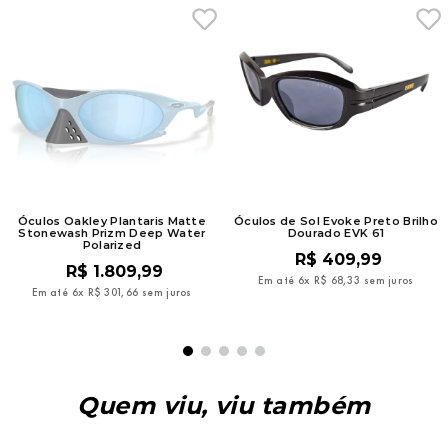
Óculos Oakley Plantaris Matte
Óculos de Sol Evoke Preto Brilho
Stonewash Prizm Deep Water
Dourado EVK 61
Polarized
R$
409
,
99
R$
1
.
809
,
99
Em até
6
x
R$
68
,
33
sem juros
Em até
6
x
R$
301
,
66
sem juros
Quem viu, viu também