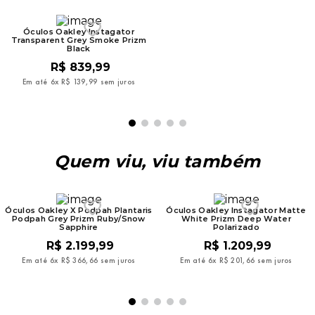
Óculos Oakley Instagator
Transparent Grey Smoke Prizm
Black
R$
839
,
99
Em até
6
x
R$
139
,
99
sem juros
Quem viu, viu também
Óculos Oakley X Podpah Plantaris
Óculos Oakley Instagator Matte
Podpah Grey Prizm Ruby/Snow
White Prizm Deep Water
Sapphire
Polarizado
R$
2
.
199
,
99
R$
1
.
209
,
99
Em até
6
x
R$
366
,
66
sem juros
Em até
6
x
R$
201
,
66
sem juros