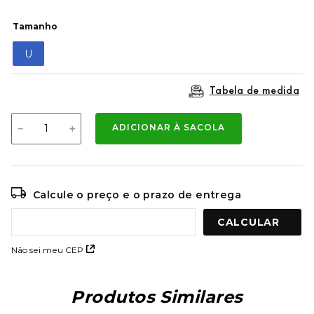
9
º
mochila oakley
Tamanho
10
º
moletom
U
Tabela de medida
－
＋
ADICIONAR À SACOLA
Calcule o preço e o prazo de entrega
Não sei meu CEP
Produtos Similares