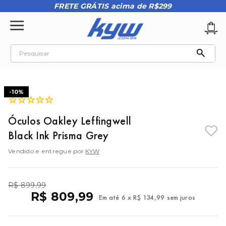
FRETE GRÁTIS acima de R$299
Pesquisar
TERMOS MAIS BUSCADOS
1
º
tênis oakley
-
10%
☆
☆
☆
☆
☆
2
º
oakley
Óculos Oakley Leffingwell
3
º
teeth bomber 3
Black Ink Prisma Grey
4
º
boné
Vendido e entregue por
KYW
5
º
kenner
6
º
tenis
R$
899
,
99
R$
809
,
99
7
º
vans
Em até
6
x
R$
134
,
99
sem juros
8
º
regata