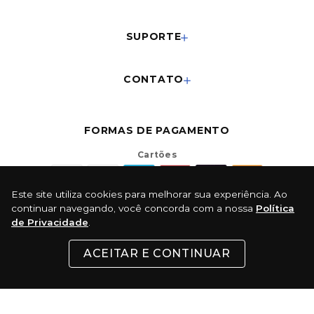
SUPORTE
CONTATO
FORMAS DE PAGAMENTO
Cartões
Este site utiliza cookies para melhorar sua experiência. Ao
Pix
continuar navegando, você concorda com a nossa
Política
de Privacidade
.
Com 5% de desconto
ACEITAR E CONTINUAR
Boleto