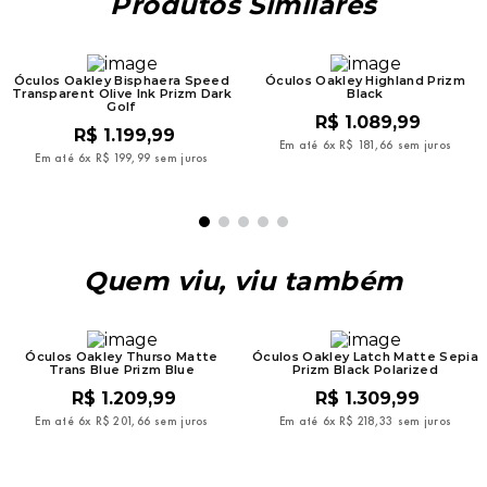
Produtos Similares
Óculos Oakley Bisphaera Speed
Óculos Oakley Highland Prizm
Transparent Olive Ink Prizm Dark
Black
Golf
R$
1
.
089
,
99
R$
1
.
199
,
99
Em até
6
x
R$
181
,
66
sem juros
Em até
6
x
R$
199
,
99
sem juros
Quem viu, viu também
Óculos Oakley Thurso Matte
Óculos Oakley Latch Matte Sepia
Trans Blue Prizm Blue
Prizm Black Polarized
R$
1
.
209
,
99
R$
1
.
309
,
99
Em até
6
x
R$
201
,
66
sem juros
Em até
6
x
R$
218
,
33
sem juros