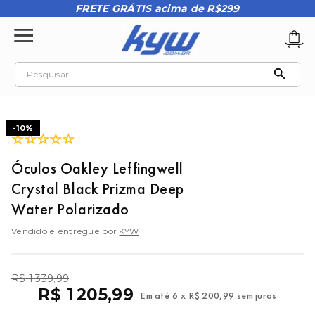
FRETE GRÁTIS acima de R$299
Pesquisar
TERMOS MAIS BUSCADOS
1
º
tênis oakley
-
10%
☆
☆
☆
☆
☆
2
º
oakley
Óculos Oakley Leffingwell
3
º
teeth bomber 3
Crystal Black Prizma Deep
4
º
boné
Water Polarizado
5
º
kenner
Vendido e entregue por
KYW
6
º
tenis
7
º
vans
R$
1
.
339
,
99
R$
1
205
,
99
Em até
6
x
R$
200
,
99
sem juros
.
8
º
regata