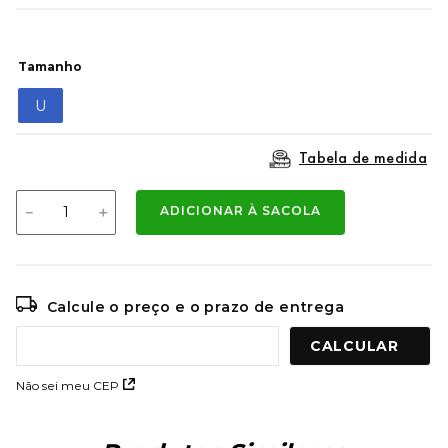
9
º
mochila oakley
10
º
moletom
Tamanho
U
Tabela de medida
－
＋
ADICIONAR À SACOLA
Calcule o preço e o prazo de entrega
Não sei meu CEP