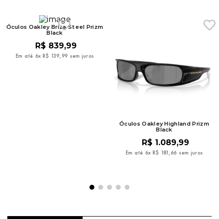
Óculos Oakley Briza Steel Prizm
Black
R$
839
,
99
Em até
6
x
R$
139
,
99
sem juros
Óculos Oakley Highland Prizm
Black
R$
1
.
089
,
99
Em até
6
x
R$
181
,
66
sem juros