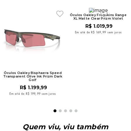
Óculos Oakley Frogskins Range
XL Matte Clear Prizm Violet
R$
1
.
019
,
99
Em até
6
x
R$
169
,
99
sem juros
Óculos Oakley Bisphaera Speed
Transparent Olive Ink Prizm Dark
Golf
R$
1
.
199
,
99
Em até
6
x
R$
199
,
99
sem juros
Quem viu, viu também