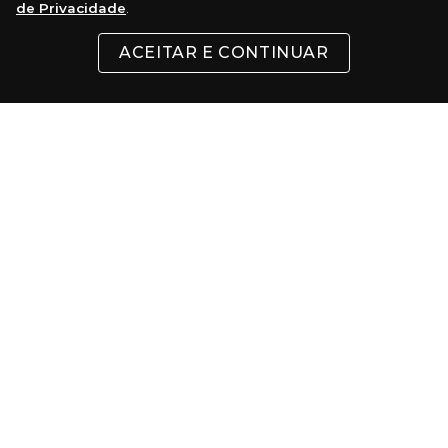
de Privacidade
.
REDES SOCIAIS
ACEITAR E CONTINUAR
INSTITUCIONAL
SUPORTE
CONTATO
FORMAS DE PAGAMENTO
Cartões