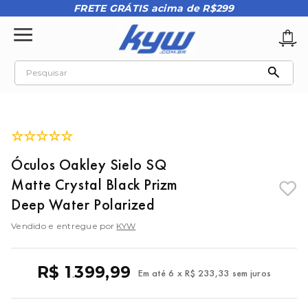
FRETE GRÁTIS acima de R$299
Pesquisar
TERMOS MAIS BUSCADOS
1
º
tênis oakley
☆
☆
☆
☆
☆
2
º
oakley
Óculos Oakley Sielo SQ
3
º
teeth bomber 3
Matte Crystal Black Prizm
4
º
boné
Deep Water Polarized
5
º
kenner
Vendido e entregue por
KYW
6
º
tenis
7
º
vans
R$
1
399
,
99
Em até
6
x
R$
233
,
33
sem juros
.
8
º
regata