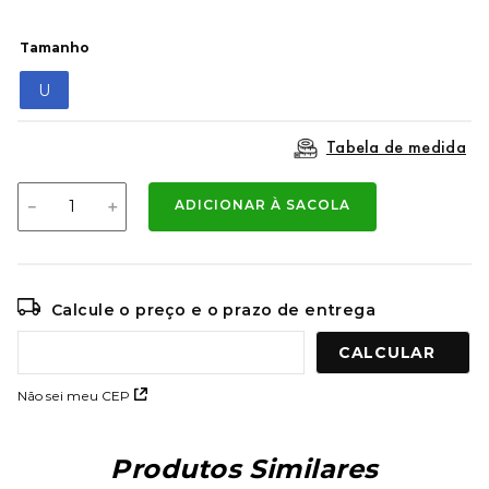
9
º
mochila oakley
Tamanho
10
º
moletom
U
Tabela de medida
－
＋
ADICIONAR À SACOLA
Calcule o preço e o prazo de entrega
Não sei meu CEP
Produtos Similares