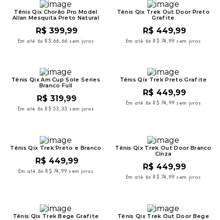
Tênis Qix Chorão Pro Model
Tênis Qix Trek Out Door Preto
Allan Mesquita Preto Natural
Grafite
R$
399
,
99
R$
449
,
99
Em até
6
x
R$
66
,
66
sem juros
Em até
6
x
R$
74
,
99
sem juros
Tênis Qix Am Cup Sole Series
Tênis Qix Trek Preto Grafite
Branco Full
R$
449
,
99
R$
319
,
99
Em até
6
x
R$
74
,
99
sem juros
Em até
6
x
R$
53
,
33
sem juros
Tênis Qix Trek Preto e Branco
Tênis Qix Trek Out Door Branco
Cinza
R$
449
,
99
R$
449
,
99
Em até
6
x
R$
74
,
99
sem juros
Em até
6
x
R$
74
,
99
sem juros
Tênis Qix Trek Bege Grafite
Tênis Qix Trek Out Door Bege