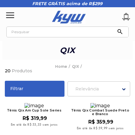
FRETE GRÁTIS acima de R$299
Pesquisar
TERMOS MAIS BUSCADOS
QIX
1
º
tênis oakley
2
º
oakley
QIX
20
Produtos
3
º
teeth bomber 3
4
º
boné
Filtrar
Relevância
5
º
kenner
6
º
tenis
Tênis Qix Am Cup Sole Series
Tênis Qix Combat Suede Preto
e Branco
7
º
vans
R$
319
,
99
R$
359
,
99
Em até
6
x
R$
53
,
33
sem juros
8
º
regata
Em até
6
x
R$
59
,
99
sem juros