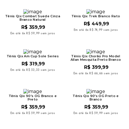
9
º
mochila oakley
10
º
moletom
Tênis Qix Combat Suede Cinza
Tênis Qix Trek Branco Rato
Branco Natural
R$
449
,
99
R$
359
,
99
Em até
6
x
R$
74
,
99
sem juros
Em até
6
x
R$
59
,
99
sem juros
Tênis Qix Am Cup Sole Series
Tênis Qix Chorão Pro Model
Allan Mesquita Preto Branco
R$
319
,
99
R$
399
,
99
Em até
6
x
R$
53
,
33
sem juros
Em até
6
x
R$
66
,
66
sem juros
Tênis Qix 90's OG Branco e
Tênis Qix 90's OG Preto e
Preto
Branco
R$
359
,
99
R$
359
,
99
Em até
6
x
R$
59
,
99
sem juros
Em até
6
x
R$
59
,
99
sem juros