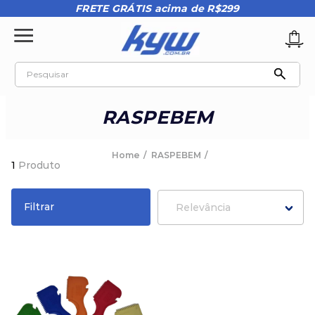
FRETE GRÁTIS acima de R$299
Pesquisar
TERMOS MAIS BUSCADOS
RASPEBEM
1
º
tênis oakley
2
º
oakley
RASPEBEM
1
Produto
3
º
teeth bomber 3
4
º
boné
Filtrar
Relevância
5
º
kenner
6
º
tenis
7
º
vans
8
º
regata