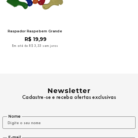
9
º
mochila oakley
10
º
kenner rakka
Raspador Raspebem Grande
R$
19
,
99
Em até
6
x
R$
3
,
33
sem juros
Newsletter
Cadastre-se e receba ofertas exclusivas
Nome
E-mail