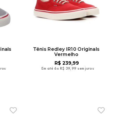
inals
Tênis Redley IR10 Originals
Vermelho
R$
239
,
99
uros
Em até
6
x
R$
39
,
99
sem juros