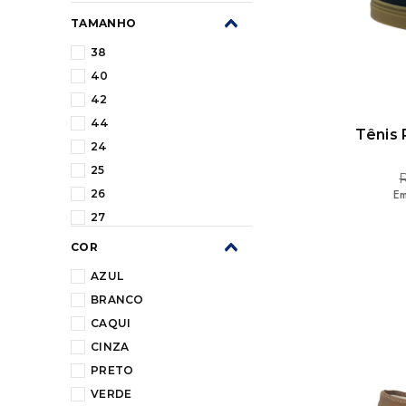
TAMANHO
38
40
42
44
Tênis
24
25
Em
26
27
31
COR
32
AZUL
33
BRANCO
34
CAQUI
35
CINZA
36
PRETO
37
VERDE
39