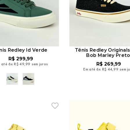
nis Redley Id Verde
Tênis Redley Originals
Bob Marley Pret
R$
299
,
99
 até
6
x
R$
49
,
99
sem juros
R$
269
,
99
Em até
6
x
R$
44
,
99
sem j