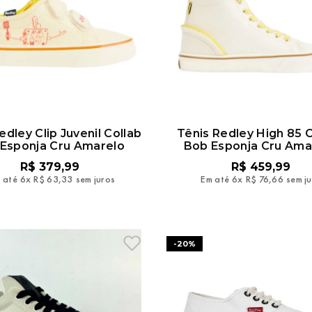
edley Clip Juvenil Collab
Tênis Redley High 85 C
Esponja Cru Amarelo
Bob Esponja Cru Ama
R$
379
,
99
R$
459
,
99
 até
6
x
R$
63
,
33
sem juros
Em até
6
x
R$
76
,
66
sem j
-
20%