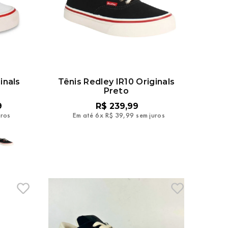
inals
Tênis Redley IR10 Originals
Preto
9
R$
239
,
99
uros
Em até
6
x
R$
39
,
99
sem juros