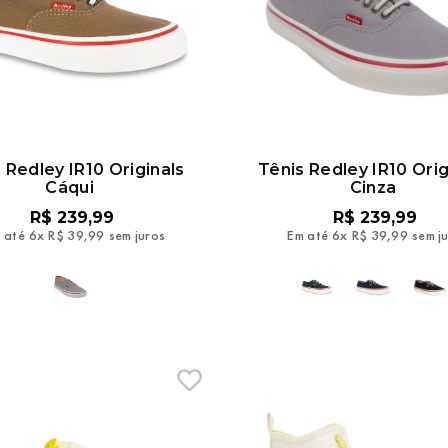
 Redley IR10 Originals
Tênis Redley IR10 Orig
Cáqui
Cinza
R$
239
,
99
R$
239
,
99
 até
6
x
R$
39
,
99
sem juros
Em até
6
x
R$
39
,
99
sem j