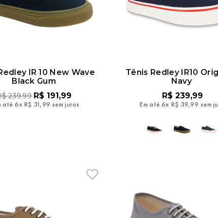
 Redley IR 10 New Wave
Tênis Redley IR10 Orig
Black Gum
Navy
R$
191
,
99
R$
239
,
99
R$
239
,
99
 até
6
x
R$
31
,
99
sem juros
Em até
6
x
R$
39
,
99
sem j