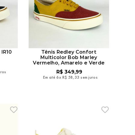
 IR10
Tênis Redley Confort
o
Multicolor Bob Marley
Vermelho, Amarelo e Verde
uros
R$
349
,
99
Em até
6
x
R$
58
,
33
sem juros