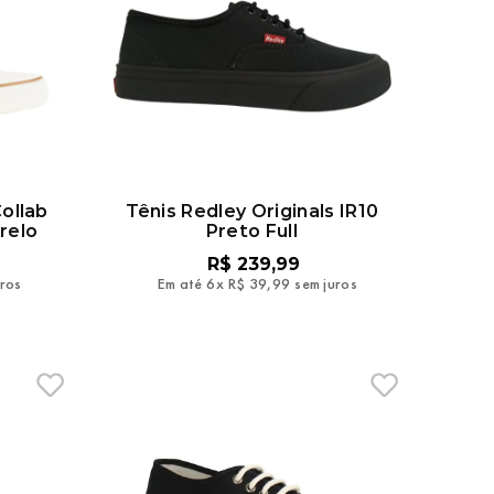
ollab
Tênis Redley Originals IR10
relo
Preto Full
R$
239
,
99
uros
Em até
6
x
R$
39
,
99
sem juros