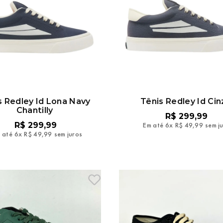
s Redley Id Lona Navy
Tênis Redley Id Cin
Chantilly
R$
299
,
99
R$
299
,
99
Em até
6
x
R$
49
,
99
sem j
 até
6
x
R$
49
,
99
sem juros