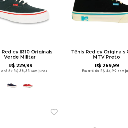
 Redley IR10 Originals
Tênis Redley Originals 
Verde Militar
MTV Preto
R$
229
,
99
R$
269
,
99
 até
6
x
R$
38
,
33
sem juros
Em até
6
x
R$
44
,
99
sem j