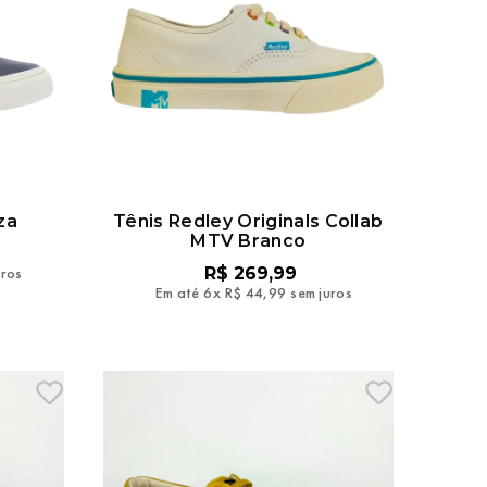
za
Tênis Redley Originals Collab
MTV Branco
uros
R$
269
,
99
Em até
6
x
R$
44
,
99
sem juros