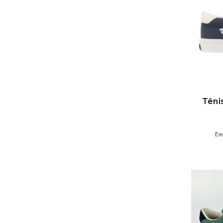
Têni
Em