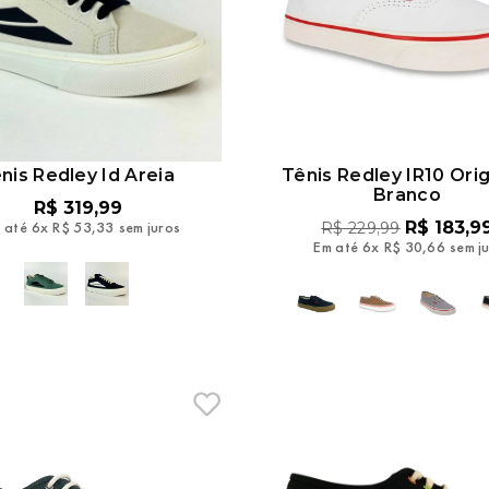
nis Redley Id Areia
Tênis Redley IR10 Orig
Branco
R$
319
,
99
 até
6
x
R$
53
,
33
sem juros
R$
183
,
9
R$
229
,
99
Em até
6
x
R$
30
,
66
sem j