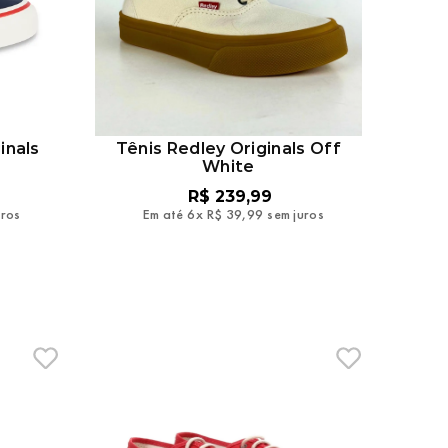
inals
Tênis Redley Originals Off
White
R$
239
,
99
uros
Em até
6
x
R$
39
,
99
sem juros