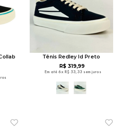
Collab
Tênis Redley Id Preto
R$
319
,
99
Em até
6
x
R$
53
,
33
sem juros
uros