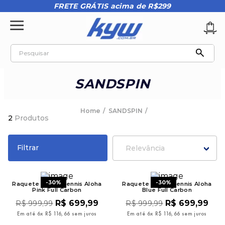
FRETE GRÁTIS acima de R$299
Pesquisar
TERMOS MAIS BUSCADOS
SANDSPIN
1
º
tênis oakley
2
º
oakley
SANDSPIN
2
Produtos
3
º
teeth bomber 3
4
º
boné
Filtrar
Relevância
5
º
kenner
6
º
tenis
-
30%
-
30%
Raquete Beach Tennis Aloha
Raquete Beach Tennis Aloha
Pink Full Carbon
Blue Full Carbon
7
º
vans
R$
699
,
99
R$
699
,
99
R$
999
,
99
R$
999
,
99
8
º
regata
Em até
6
x
R$
116
,
66
sem juros
Em até
6
x
R$
116
,
66
sem juros