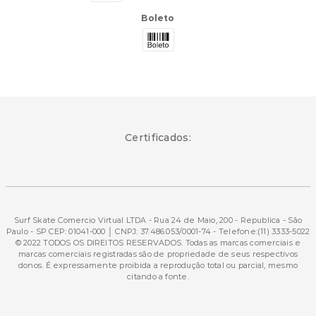
Boleto
Certificados:
Surf Skate Comercio Virtual LTDA - Rua 24 de Maio, 200 - Republica - São
Paulo - SP CEP: 01041-000 │ CNPJ: 37.486.053/0001-74 - Telefone:(11) 3333-5022
© 2022 TODOS OS DIREITOS RESERVADOS. Todas as marcas comerciais e
marcas comerciais registradas são de propriedade de seus respectivos
donos. É expressamente proibida a reprodução total ou parcial, mesmo
citando a fonte.