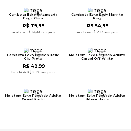
Camiseta Ecko Estampada
Camiseta Ecko Bony Marinho
Bege Claro
Navy
R$
79
,
99
R$
54
,
99
Em até
6
x
R$
13
,
33
sem juros
Em até
6
x
R$
9
,
16
sem juros
Camiseta Ecko Fashion Basic
Moletom Ecko Fechado Adulto
Clip Preto
Casual Off White
R$
49
,
99
Em até
6
x
R$
8
,
33
sem juros
Moletom Ecko Fechado Adulto
Moletom Ecko Fechado Adulto
Casual Preto
Urbano Areia