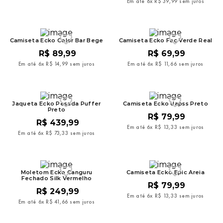
Em até
6
x
R$
39
,
99
sem juros
Camiseta Ecko Color Bar Bege
Camiseta Ecko Fac Verde Real
R$
89
,
99
R$
69
,
99
Em até
6
x
R$
14
,
99
sem juros
Em até
6
x
R$
11
,
66
sem juros
Jaqueta Ecko Pesada Puffer
Camiseta Ecko Uapss Preto
Preto
R$
79
,
99
R$
439
,
99
Em até
6
x
R$
13
,
33
sem juros
Em até
6
x
R$
73
,
33
sem juros
Moletom Ecko Canguru
Camiseta Ecko Epic Areia
Fechado Silk Vermelho
R$
79
,
99
R$
249
,
99
Em até
6
x
R$
13
,
33
sem juros
Em até
6
x
R$
41
,
66
sem juros