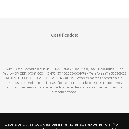
Certificados:
Surf Skate Comercio Virtual LTDA - Rua 24 de Maio, 200 - Republica - São
Paulo - SP CEP: 01041-000 │ CNPJ: 37.486.053/0001-74 - Telefone:(11) 3333-5022
© 2022 TODOS OS DIREITOS RESERVADOS. Todas as marcas comerciais e
marcas comerciais registradas são de propriedade de seus respectivos
donos. É expressamente proibida a reprodução total ou parcial, mesmo
citando a fonte.
Desenvolvimento e Tecnologia
Este site utiliza cookies para melhorar sua experiência. Ao