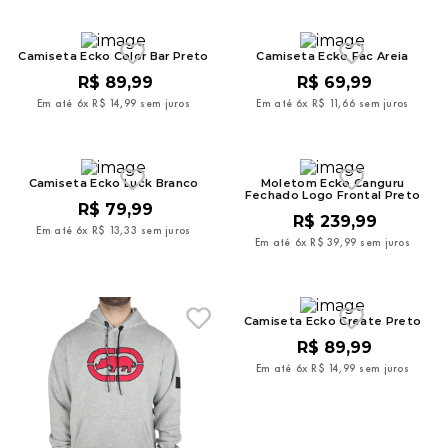
9
º
mochila oakley
10
º
moletom
Camiseta Ecko Color Bar Preto
Camiseta Ecko Fac Areia
R$
89
,
99
R$
69
,
99
Em até
6
x
R$
14
,
99
sem juros
Em até
6
x
R$
11
,
66
sem juros
Camiseta Ecko Luck Branco
Moletom Ecko Canguru
Fechado Logo Frontal Preto
R$
79
,
99
R$
239
,
99
Em até
6
x
R$
13
,
33
sem juros
Em até
6
x
R$
39
,
99
sem juros
Camiseta Ecko Create Preto
R$
89
,
99
Em até
6
x
R$
14
,
99
sem juros