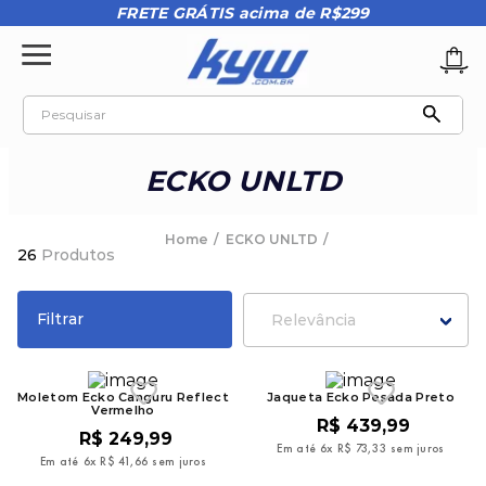
FRETE GRÁTIS acima de R$299
Pesquisar
TERMOS MAIS BUSCADOS
ECKO UNLTD
1
º
tênis oakley
2
º
oakley
ECKO UNLTD
26
Produtos
3
º
teeth bomber 3
4
º
boné
Filtrar
Relevância
5
º
kenner
6
º
tenis
Moletom Ecko Canguru Reflect
Jaqueta Ecko Pesada Preto
Vermelho
7
º
vans
R$
439
,
99
R$
249
,
99
Em até
6
x
R$
73
,
33
sem juros
8
º
regata
Em até
6
x
R$
41
,
66
sem juros