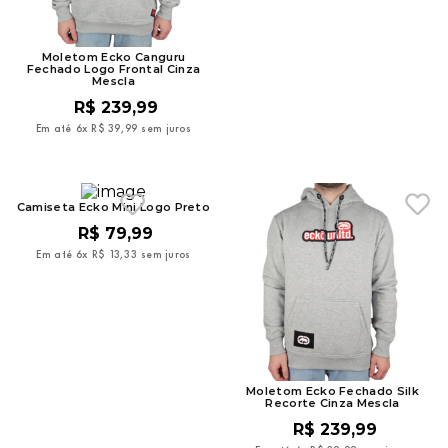
Moletom Ecko Canguru
Fechado Logo Frontal Cinza
Mescla
R$
239
,
99
Em até
6
x
R$
39
,
99
sem juros
Camiseta Ecko Mini Logo Preto
R$
79
,
99
Em até
6
x
R$
13
,
33
sem juros
Moletom Ecko Fechado Silk
Recorte Cinza Mescla
R$
239
,
99