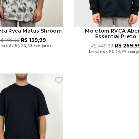
eta Rvca Matus Shroom
Moletom RVCA Abe
Essential Preto
R$
139
,
99
R$
199
,
99
 até
6
x
R$
23
,
33
sem juros
R$
269
,
9
R$
449
,
99
Em até
6
x
R$
44
,
99
sem j