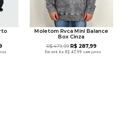
rto
Moletom Rvca Mini Balance
Box Cinza
9
R$
287
,
99
R$
479
,
99
uros
Em até
6
x
R$
47
,
99
sem juros