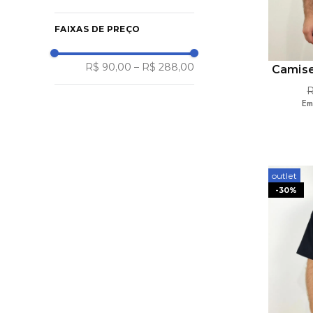
FAIXAS DE PREÇO
R$ 90,00
–
R$ 288,00
Camis
Em
outlet
-
30%