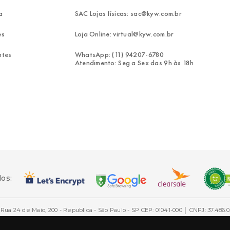
a
SAC Lojas físicas: sac@kyw.com.br
es
Loja Online: virtual@kyw.com.br
ntes
WhatsApp: (11) 94207-6780
Atendimento: Seg a Sex das 9h às 18h
dos:
Rua 24 de Maio, 200 - Republica - São Paulo - SP CEP: 01041-000 │ CNPJ: 37.486.0
ais e marcas comerciais registradas são de propriedade de seus respectivos d
mesmo citando a fonte.