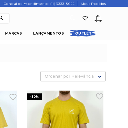
Central de Atendimento: (11) 3333-5022
Meus Pedidos
MARCAS
LANÇAMENTOS
OUTLET
Ordenar por
Relevância
-
30%