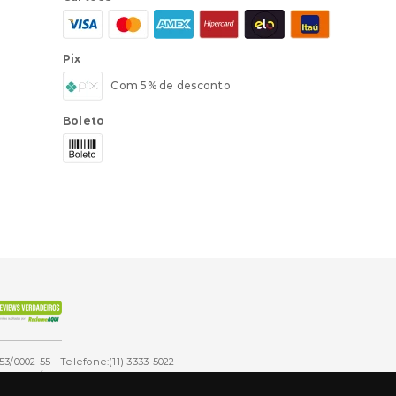
Pix
Com 5% de desconto
Boleto
53/0002-55 - Telefone:(11) 3333-5022
onos. É expressamente proibida a reprodução total ou parcial,