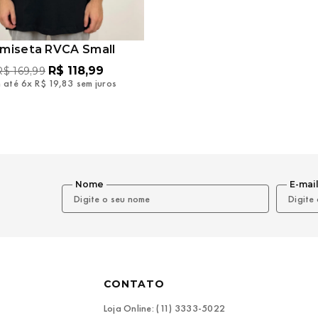
miseta RVCA Small
R$
118
,
99
R$
169
,
99
 até
6
x
R$
19
,
83
sem juros
Nome
E-mai
CONTATO
Loja Online: (11) 3333-5022