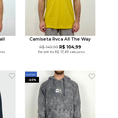
ll
Camiseta Rvca All The Way
9
R$
104
,
99
R$
149
,
99
uros
Em até
6
x
R$
17
,
49
sem juros
outlet
-
40%