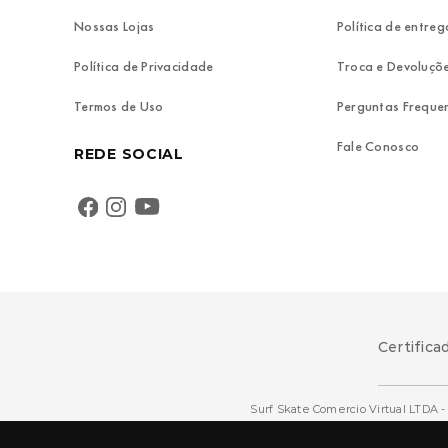
Nossas Lojas
Política de entreg
Política de Privacidade
Troca e Devoluçõ
Termos de Uso
Perguntas Freque
Fale Conosco
REDE SOCIAL
Certifica
Surf Skate Comercio Virtual LTDA - 
© 2022 TODOS OS DIREITOS RESERVADOS. Todas as marcas comerci