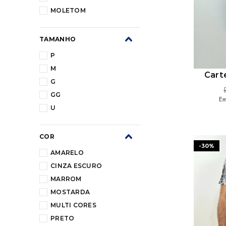
MOLETOM
TAMANHO
P
M
Cart
G
GG
Em
U
COR
-
30%
AMARELO
CINZA ESCURO
MARROM
MOSTARDA
MULTI CORES
PRETO