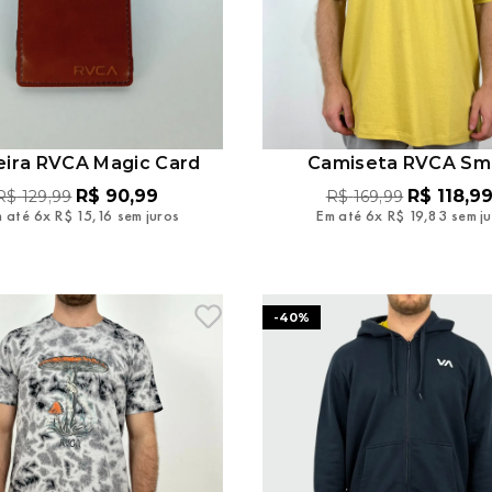
eira RVCA Magic Card
Camiseta RVCA Sma
R$
90
,
99
R$
118
,
9
R$
129
,
99
R$
169
,
99
 até
6
x
R$
15
,
16
sem juros
Em até
6
x
R$
19
,
83
sem j
-
40%