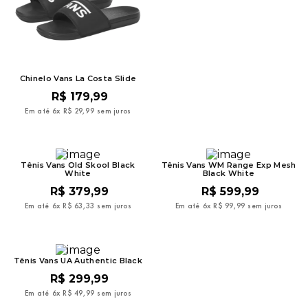
Chinelo Vans La Costa Slide
R$
179
,
99
Em até
6
x
R$
29
,
99
sem juros
Tênis Vans Old Skool Black
Tênis Vans WM Range Exp Mesh
White
Black White
R$
379
,
99
R$
599
,
99
Em até
6
x
R$
63
,
33
sem juros
Em até
6
x
R$
99
,
99
sem juros
Tênis Vans UA Authentic Black
R$
299
,
99
Em até
6
x
R$
49
,
99
sem juros