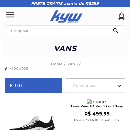
FRETE GRÁTIS acima de R$299
Pesquisar
TERMOS MAIS BUSCADOS
VANS
1
º
tênis oakley
2
º
oakley
VANS
9
Produtos
3
º
teeth bomber 3
4
º
boné
Filtrar
Relevância
5
º
kenner
6
º
tenis
Tênis Vans UA Knu Skool Navy
7
º
vans
R$
499
,
99
Em até
6
x
R$
83
,
33
sem juros
8
º
regata