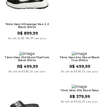
9
º
mochila oakley
10
º
kenner rakka
Tênis Vans Ultrarange Neo 2.0
Black White
R$
899
,
99
Em até
6
x
R$
149
,
99
sem juros
Tênis Vans Old Skool Platform
Tênis Vans Knu Skool Black
Black White
True White
R$
499
,
99
R$
499
,
99
Em até
6
x
R$
83
,
33
sem juros
Em até
6
x
R$
83
,
33
sem juros
Tênis Vans Old Skool Navy
R$
379
,
99
Em até
6
x
R$
63
,
33
sem juros