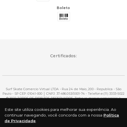
Boleto
Certificados:
Surf Skate Comercio Virtual LTDA - Rua 24 de Maio, 200 - Republica - São
Paulo - SP CEP: 01041-000 │ CNPJ: 37.486.053/0001-74 - Telefone:(11) 3333-5022
© 2022 TODOS OS DIREITOS RESERVADOS. Todas as marcas comerciais e
marcas comerciais registradas são de propriedade de seus respectivos
donos. É expressamente proibida a reprodução total ou parcial, mesmo
Este site utiliza cookies para melhorar sua experiência. Ao
citando a fonte.
continuar navegando, você concorda com a nossa
Política
de Privacidade
.