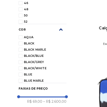
46
48
50
52
Cal
06
COR
12
AQUA
P
BLACK
Em
M
BLACK MARLE
G
BLACK/BLUE
GG
BLACK/GREY
U
BLACK/WHITE
02
BLUE
04
BLUE MARLE
08
BONE
FAIXAS DE PREÇO
14
CHARCOAL
4/PP
CHARCOAL GREY
R$ 69,00
–
R$ 2.600,00
3G
COBALT BLUE