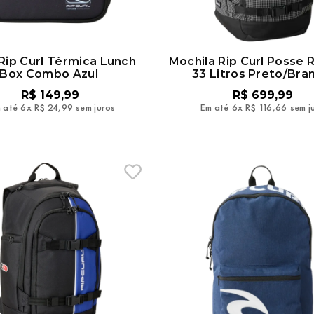
Rip Curl Térmica Lunch
Mochila Rip Curl Posse 
Box Combo Azul
33 Litros Preto/Bra
R$
149
,
99
R$
699
,
99
 até
6
x
R$
24
,
99
sem juros
Em até
6
x
R$
116
,
66
sem j