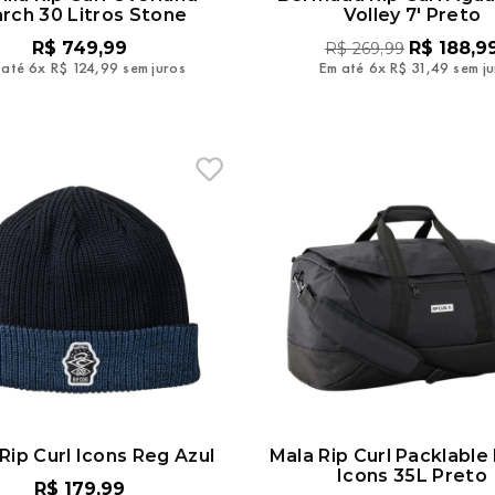
rch 30 Litros Stone
Volley 7' Preto
R$
749
,
99
R$
188
,
9
R$
269
,
99
 até
6
x
R$
124
,
99
sem juros
Em até
6
x
R$
31
,
49
sem j
Rip Curl Icons Reg Azul
Mala Rip Curl Packlable
Icons 35L Preto
R$
179
,
99