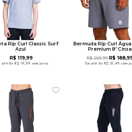
ta Rip Curl Classic Surf
Bermuda Rip Curl Água
Azul
Premium 8' Cinza
R$
119
,
99
R$
188
,
9
R$
269
,
99
 até
6
x
R$
19
,
99
sem juros
Em até
6
x
R$
31
,
49
sem j