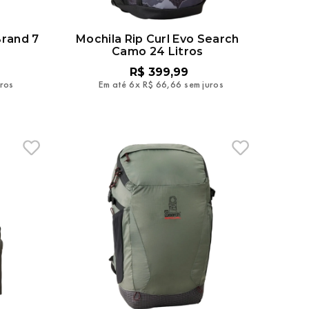
Brand 7
Mochila Rip Curl Evo Search
Camo 24 Litros
R$
399
,
99
uros
Em até
6
x
R$
66
,
66
sem juros