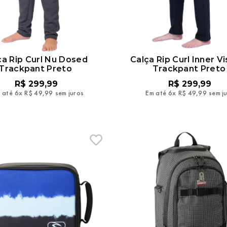
ça Rip Curl Nu Dosed
Calça Rip Curl Inner Vi
Trackpant Preto
Trackpant Preto
R$
299
,
99
R$
299
,
99
 até
6
x
R$
49
,
99
sem juros
Em até
6
x
R$
49
,
99
sem j