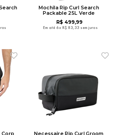
 Search
Mochila Rip Curl Search
Packable 25L Verde
R$
499
,
99
uros
Em até
6
x
R$
83
,
33
sem juros
a Corp
Necessaire Rip Curl Groom