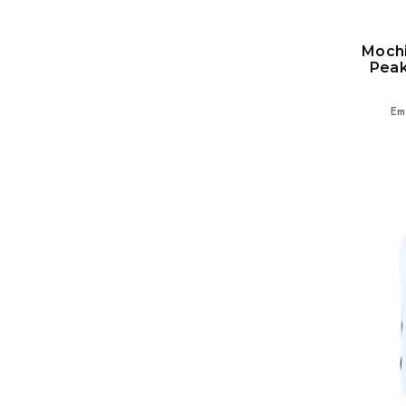
NAVY
OFF WHITE
Mochi
OLIVE
Peak
PEACH
PETROL BLUE
Em
PINK
PURPLE
ROSE
SALMON
SLATE
STONE
TERRACOTA
WASHED BLACK
WHITE
WINE
MINERAL BLUE
BEIGE