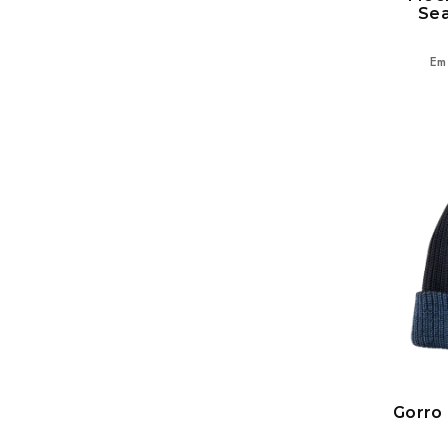
BRICK
Sea
RED ROCK
LEMON ICE
Em
INDIGO BLUE
VINTAGE WHITE
DESERT ROSE
LIGHT GREEN
MID GREY MARLE
BLUE LAGOON
WALNUT
GREEN MIST
DEEP CACTUS
BLACK/NAVY
Gorro 