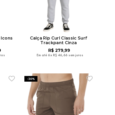
 Icons
Calça Rip Curl Classic Surf
Trackpant Cinza
9
R$
279
,
99
uros
Em até
6
x
R$
46
,
66
sem juros
-
30%