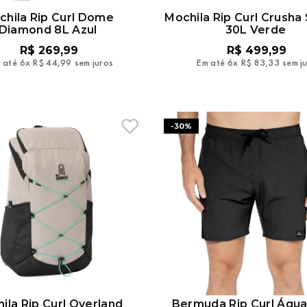
chila Rip Curl Dome
Mochila Rip Curl Crusha
Diamond 8L Azul
30L Verde
R$
269
,
99
R$
499
,
99
 até
6
x
R$
44
,
99
sem juros
Em até
6
x
R$
83
,
33
sem j
-
30%
ila Rip Curl Overland
Bermuda Rip Curl Águ