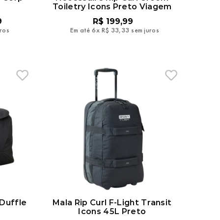
Toiletry Icons Preto Viagem
9
R$
199
,
99
uros
Em até
6
x
R$
33
,
33
sem juros
 Duffle
Mala Rip Curl F-Light Transit
Icons 45L Preto