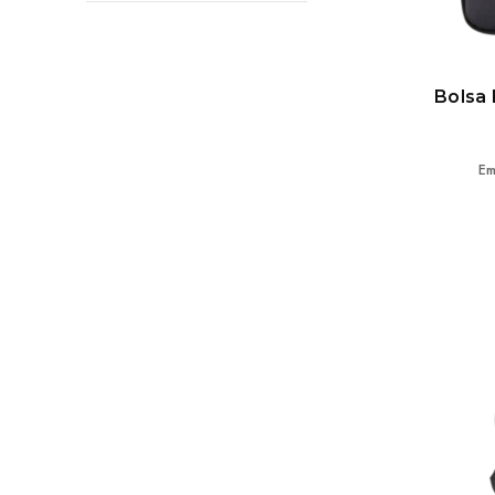
8
DARK BLUE
2G
DARK NAVY
P/M
DARK OLIVE
Bolsa 
FOREST GREEN
GREY HEATHER
GREY MARLE
Em
JET BLACK
LILAC
MAROON
MARROM
MID BLUE
MIDNIGHT
MILITARY GREEN
MINT
MUSHROOM
MUSTARD
MUTED GREEN