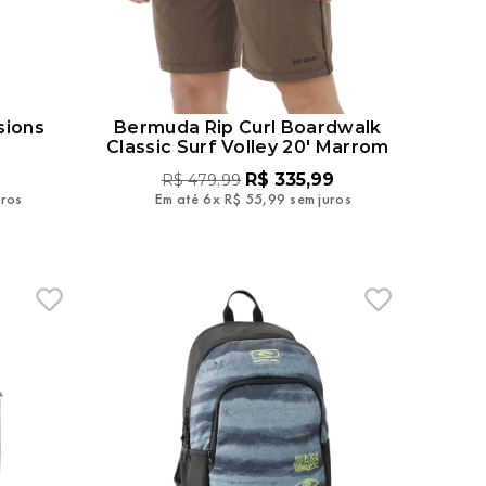
sions
Bermuda Rip Curl Boardwalk
Classic Surf Volley 20' Marrom
R$
335
,
99
R$
479
,
99
uros
Em até
6
x
R$
55
,
99
sem juros