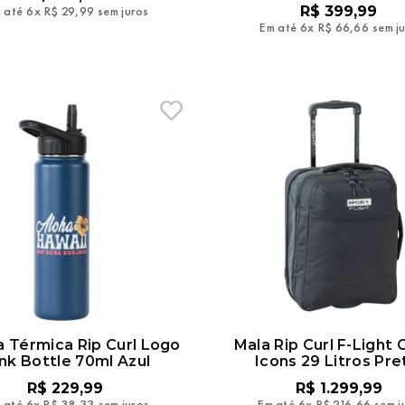
 até
6
x
R$
29
,
99
sem juros
R$
399
,
99
Em até
6
x
R$
66
,
66
sem j
a Térmica Rip Curl Logo
Mala Rip Curl F‑Light 
nk Bottle 70ml Azul
Icons 29 Litros Pre
R$
229
,
99
R$
1
.
299
,
99
 até
6
x
R$
38
,
33
sem juros
Em até
6
x
R$
216
,
66
sem j