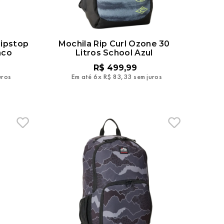
Ripstop
Mochila Rip Curl Ozone 30
nco
Litros School Azul
R$
499
,
99
uros
Em até
6
x
R$
83
,
33
sem juros