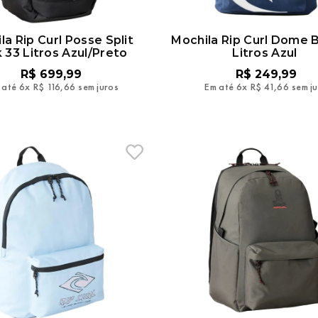
la Rip Curl Posse Split
Mochila Rip Curl Dome 
 33 Litros Azul/Preto
Litros Azul
R$
699
,
99
R$
249
,
99
 até
6
x
R$
116
,
66
sem juros
Em até
6
x
R$
41
,
66
sem j