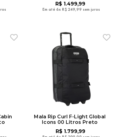
R$
1
.
499
,
99
uros
Em até
6
x
R$
249
,
99
sem juros
Cabin
Mala Rip Curl F‑Light Global
to
Icons 00 Litros Preto
R$
1
.
799
,
99
uros
Em até
6
x
R$
299
,
99
sem juros